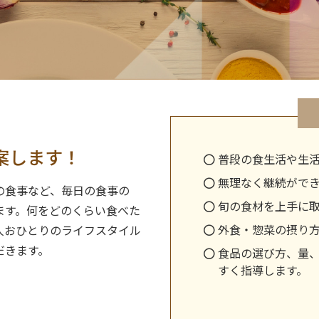
案します！
普段の食生活や生
無理なく継続がで
の食事など、毎日の食事の
旬の食材を上手に
ます。何をどのくらい食べた
外食・惣菜の摂り
人おひとりのライフスタイル
だきます。
食品の選び方、量
すく指導します。