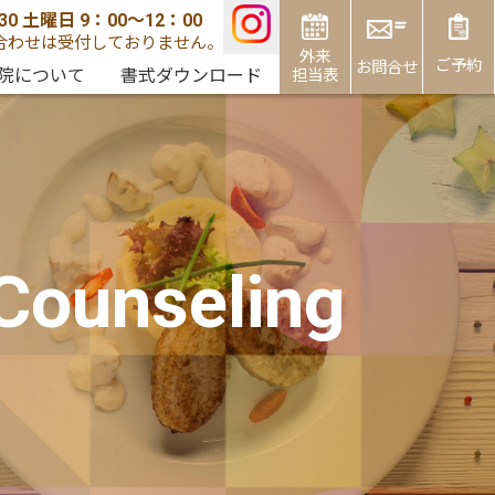
0 土曜日 9：00〜12：00
合わせは受付しておりません。
外来
ご予約
お問合せ
院について
書式ダウンロード
担当表
フロアマップ
乳腺外来
人間ドック
健康診断
Clinical Oncology
Floor map
美容注射(自費)に
Medical checkup
低用量ピル
について
フロアマップ
産後ケア
ついて
About low-dose pills
ient
Postnatal care
isitation
Floor map
Cosmetic Injections
食・幼児食教室
マタニティストレッチ
 Counseling