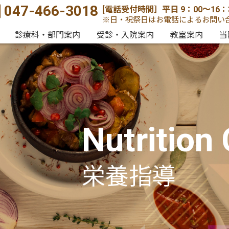
047-466-3018
[電話受付時間］平日 9：00〜16：3
※日・祝祭日はお電話によるお問い
診療科・部門案内
受診・入院案内
教室案内
当
報
交通アクセス
婦人科
小児科
内科
Gynecology
ご入院・退院
Pediatrics
各種制度に
Internal medicine
Guide
Traffic Access
子宮がん検診
産後健診
更年期障害
プラセンタ注射
ご面会
について
ついて
各種分娩
母乳外来
Uterine cancer
Postpartum medical
Menopause
Placenta
Various deliveries
Breast milk outpat
About v
Hospitalization /
About Medical
screening
examination
せ
よくある質問
Discharge
systems
ion
Q&A
パパママクラス
栄養指導
離乳
Nutrition
栄養科
予防接種
子宮頸がん
Nutrition
About immunization
ワクチン
漢方医学
Cervical cancer
Kampo medicine
栄養指導
vaccine
ストレッチーズ
リラクゼーション