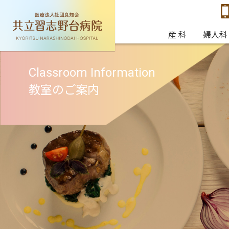
産 科
婦人科
病院情
産 科
Obstetrics
Hospital 
産科
婦人科
診療科・部門
受診・入院案内
教室案内
当院について
Classroom Information
受診の流れ
婦人科について
産科について
Flow of
Obstetrics
Gynecology
Department
Consultation /
Classroom Information
Hospital Guide
About gynecology
About obstetrics
教室のご案内
お知ら
Consultation
hospitalization
Informat
information
無痛分娩クラス
薬剤科
ブライダル
Hospital pharmacy
チェック
Bridal check
ママボディメイク