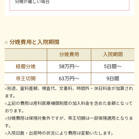
分娩が難しい場合
○ 分娩費用と入院期間
分娩費用
入院期間
経膣分娩
58万円〜
5日間〜
帝王切開
63万円〜
9日間
○別途、室料差額、検査代、文書料、時間外・休日料金が加算され
ます。
○上記の費用は産科医療補償制度の加入料金を含めた金額となって
おります。
○分娩費用は保険対象外ですが、帝王切開は一部保険適用となりま
す。
○入院日数・出産時の状況により費用は変動いたします。