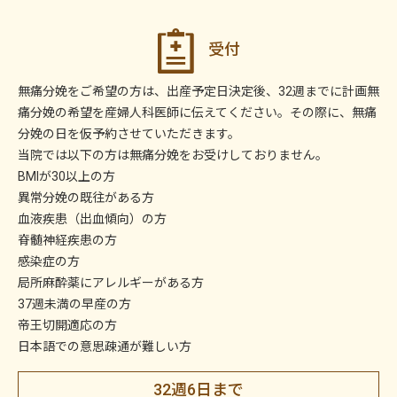
受付
無痛分娩をご希望の方は、出産予定日決定後、32週までに計画無
痛分娩の希望を産婦人科医師に伝えてください。その際に、無痛
分娩の日を仮予約させていただきます。
当院では以下の方は無痛分娩をお受けしておりません。
BMIが30以上の方
異常分娩の既往がある方
血液疾患（出血傾向）の方
脊髄神経疾患の方
感染症の方
局所麻酔薬にアレルギーがある方
37週未満の早産の方
帝王切開適応の方
日本語での意思疎通が難しい方
32週6日まで