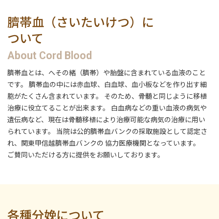
臍帯血（さいたいけつ）に
ついて
About Cord Blood
臍帯血とは、へその緒（臍帯）や胎盤に含まれている血液のこと
です。 臍帯血の中には赤血球、白血球、血小板などを作り出す細
胞がたくさん含まれています。 そのため、骨髄と同じように移植
治療に役立てることが出来ます。 白血病などの重い血液の病気や
遺伝病など、現在は骨髄移植により治療可能な病気の治療に用い
られています。 当院は公的臍帯血バンクの採取施設として認定さ
れ、関東甲信越臍帯血バンクの 協力医療機関となっています。
ご賛同いただける方に提供をお願いしております。
各種分娩について