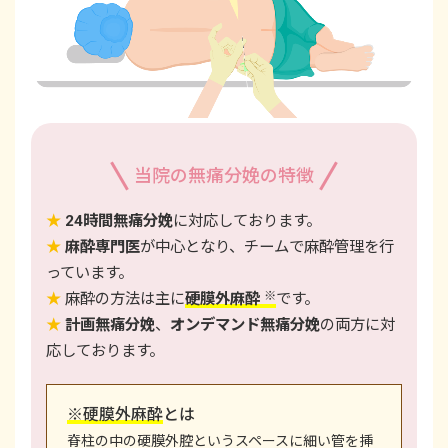
当院の無痛分娩の特徴
★
24時間無痛分娩
に対応しております。
★
麻酔専門医
が中心となり、チームで麻酔管理を行
っています。
※
★
麻酔の方法は主に
硬膜外麻酔
です。
★
計画無痛分娩
、
オンデマンド無痛分娩
の両方に対
応しております。
※硬膜外麻酔
とは
脊柱の中の硬膜外腔というスペースに細い管を挿